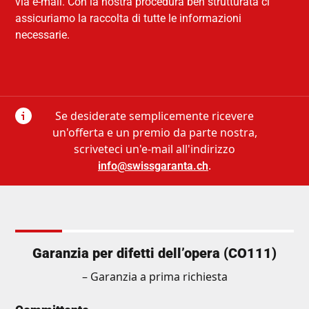
via e-mail. Con la nostra procedura ben strutturata ci
assicuriamo la raccolta di tutte le informazioni
necessarie.
Se desiderate semplicemente ricevere
un'offerta e un premio da parte nostra,
scriveteci un'e-mail all'indirizzo
.
info@swissgaranta.ch
Garanzia per difetti dell’opera (CO111)
– Garanzia a prima richiesta